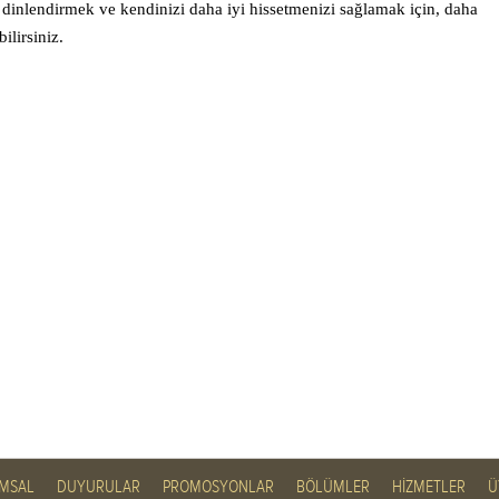
dinlendirmek ve kendinizi daha iyi hissetmenizi sağlamak için, daha
ilirsiniz.
MSAL
DUYURULAR
PROMOSYONLAR
BÖLÜMLER
HİZMETLER
Ü